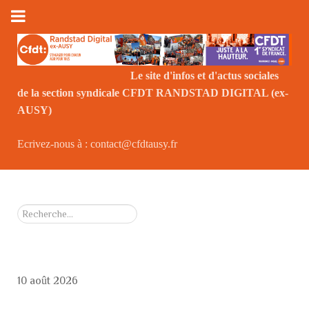
Le site d'infos et d'actus sociales
de la section syndicale CFDT RANDSTAD DIGITAL (ex-
Le
AUSY)
Ecrivez-nous à : contact@cfdtausy.fr
Rechercher
10 août 2026