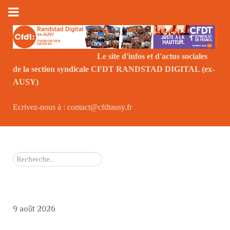
Le site d'infos et d'actus sociales
de la section syndicale CFDT RANDSTAD DIGITAL (ex-
Le
AUSY)
Ecrivez-nous à : contact@cfdtausy.fr
Rechercher
9 août 2026