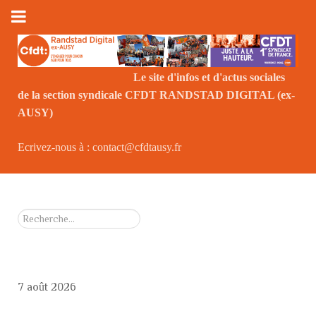
Le site d'infos et d'actus sociales
de la section syndicale CFDT RANDSTAD DIGITAL (ex-
Le
AUSY)
Ecrivez-nous à : contact@cfdtausy.fr
Rechercher
7 août 2026