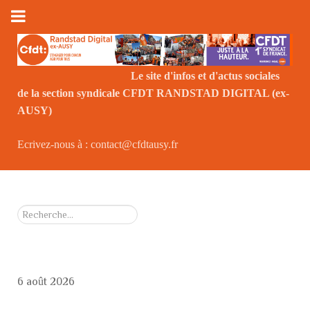
Le site d'infos et d'actus sociales
de la section syndicale CFDT RANDSTAD DIGITAL (ex-
Le
AUSY)
Ecrivez-nous à : contact@cfdtausy.fr
Rechercher
6 août 2026